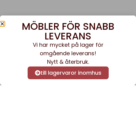
MÖBLER FÖR SNABB
LEVERANS
Vi har mycket på lager för
omgående leverans!
Nytt & återbruk.
till lagervaror inomhus
Anmäl dig till vårt nyhetsbrev
för att få nyheter och
information.