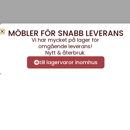
MÖBLER FÖR SNABB LEVERANS
Vi har mycket på lager för
omgående leverans!
Nytt & återbruk.
till lagervaror inomhus
Anmäl dig till vårt nyhe
nyheter och informatio