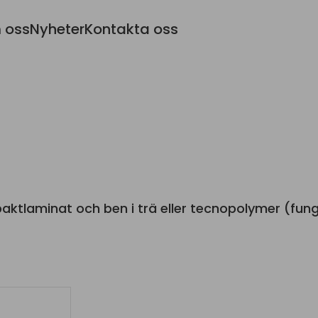
 oss
Nyheter
Kontakta oss
mpaktlaminat och ben i trä eller tecnopolymer (fun