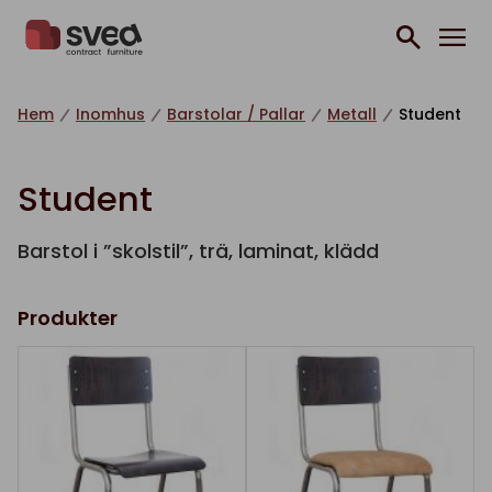
Hoppa till innehåll
Hem
Inomhus
Barstolar / Pallar
Metall
Student
Student
Barstol i ”skolstil”, trä, laminat, klädd
Produkter