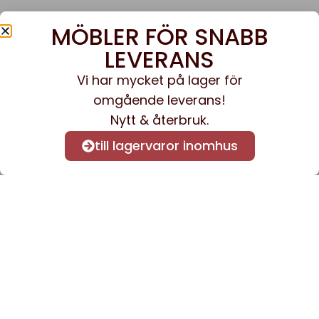
MÖBLER FÖR SNABB
LEVERANS
Vi har mycket på lager för
omgående leverans!
Nytt & återbruk.
till lagervaror inomhus
Anmäl dig till vårt nyhetsbrev
för att få nyheter och
information.