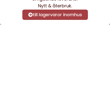
Nytt & återbruk.
till lagervaror inomhus
Anmäl dig till vårt nyhetsbrev
för att få nyheter och
information.
Kontakta oss
info@sveacontract.se
+46 (0)13-4705080