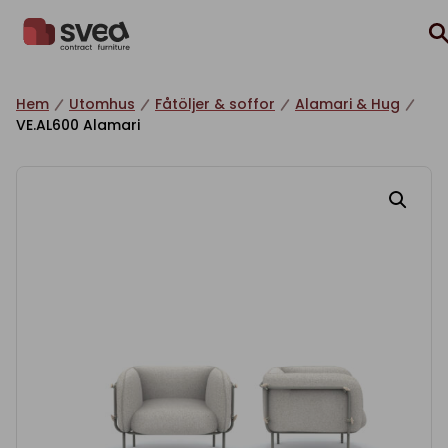
Hoppa till innehåll
Hem
Utomhus
Fåtöljer & soffor
Alamari & Hug
VE.AL600 Alamari