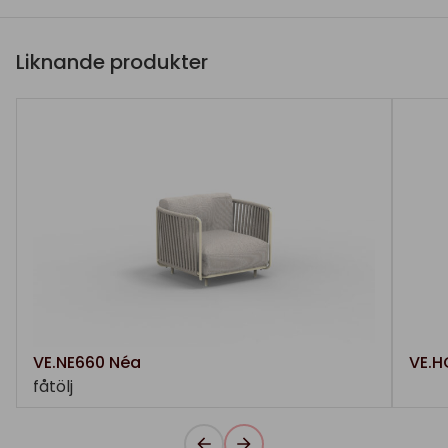
Liknande produkter
VE.NE660 Néa
VE.H
fåtölj