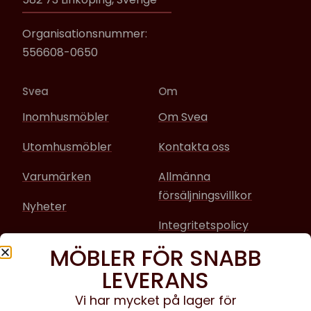
Organisationsnummer:
556608-0650
Svea
Om
Inomhusmöbler
Om Svea
Utomhusmöbler
Kontakta oss
Varumärken
Allmänna
försäljningsvillkor
Nyheter
Integritetspolicy
MÖBLER FÖR SNABB
Sociala media
LEVERANS
Facebook
Vi har mycket på lager för