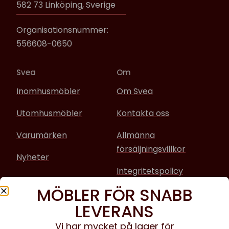
582 73 Linköping, Sverige
Organisationsnummer:
556608-0650
Svea
Om
Inomhusmöbler
Om Svea
Utomhusmöbler
Kontakta oss
Varumärken
Allmänna
försäljningsvillkor
Nyheter
Integritetspolicy
MÖBLER FÖR SNABB
Sociala media
LEVERANS
Facebook
Vi har mycket på lager för