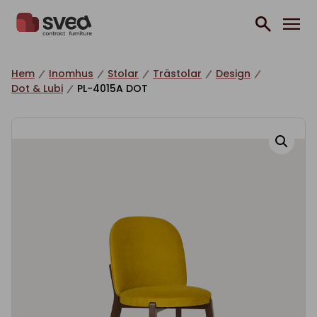
Hoppa till innehåll
Hem
Inomhus
Stolar
Trästolar
Design
Dot & Lubi
PL-4015A DOT