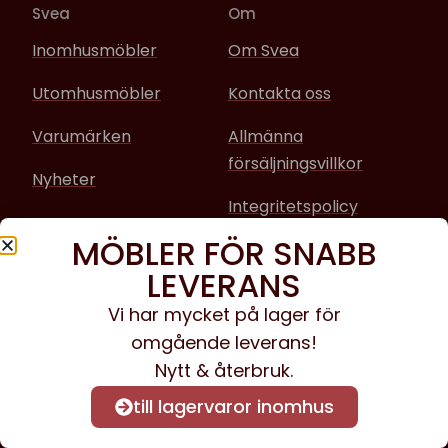
Svea
Om
Inomhusmöbler
Om Svea
Utomhusmöbler
Kontakta oss
Varumärken
Allmänna
försäljningsvillkor
Nyheter
Integritetspolicy
MÖBLER FÖR SNABB
Sociala media
LEVERANS
Facebook
Vi har mycket på lager för
omgående leverans!
Instagram
Nytt & återbruk.
till lagervaror inomhus