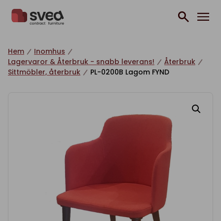
Hoppa till innehåll
Hem
Inomhus
Lagervaror & Återbruk - snabb leverans!
Återbruk
Sittmöbler, återbruk
PL-0200B Lagom FYND