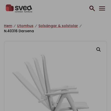
Hoppa till innehåll
Hem
Utomhus
Solsängar & solstolar
N.40316 Darsena