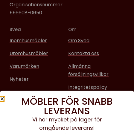
Organisationsnummer:
556608-0650
Svea
Om
Inomhusmöbler
Om Svea
Utomhusmöbler
Kontakta oss
Varumärken
Allmänna
försäljningsvillkor
Nyheter
Integritetspolicy
MÖBLER FÖR SNABB
Sociala media
LEVERANS
Facebook
Vi har mycket på lager för
omgående leverans!
Instagram