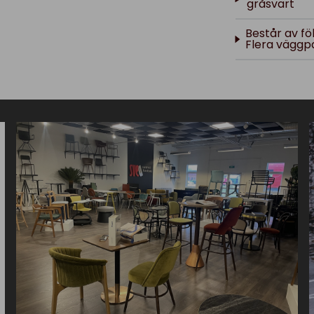
gråsvart
Består av fö
Flera väggpa