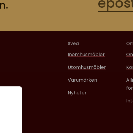
n.
Svea
O
Inomhusmöbler
Om
Utomhusmöbler
Ko
Varumärken
Al
för
Nyheter
In