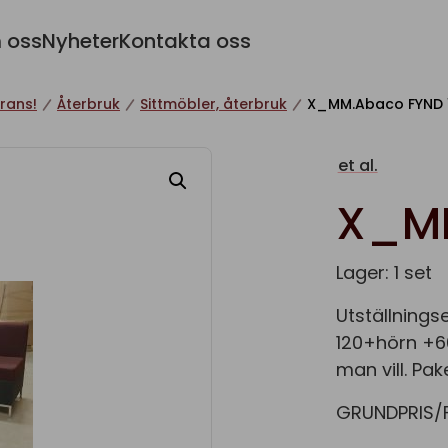
 oss
Nyheter
Kontakta oss
rans!
Återbruk
Sittmöbler, återbruk
X_MM.Abaco FYND 
et al.
X_MM
Lager: 1 set
Utställnings
120+hörn +6
man vill. Pak
GRUNDPRIS/F