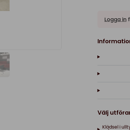
Logga in
f
Informatio
Välj utför
Klädsel i ull