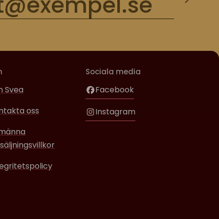
m
Sociala media
 Svea
Facebook
ntakta oss
Instagram
lmänna
säljningsvillkor
tegritetspolicy