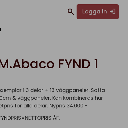
Logga in
1
.Abaco FYND 1
exemplar i 3 delar + 13 väggpaneler. Soffa
0cm & väggpaneler. Kan kombineras hur
etpris för alla delar. Nypris 34.000:-
YNDPRIS=NETTOPRIS ÅF.