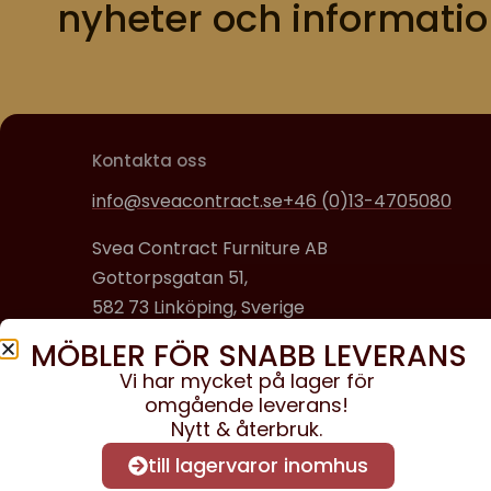
nyheter och informatio
Kontakta oss
info@sveacontract.se
+46 (0)13-4705080
Svea Contract Furniture AB
Gottorpsgatan 51,
582 73 Linköping, Sverige
MÖBLER FÖR SNABB LEVERANS
Organisationsnummer:
Vi har mycket på lager för
556608-0650
omgående leverans!
Nytt & återbruk.
till lagervaror inomhus