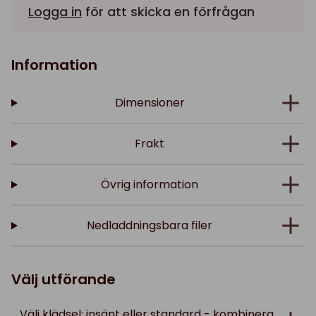
Logga in
för att skicka en förfrågan
Information
Dimensioner
Frakt
Övrig information
Nedladdningsbara filer
Välj utförande
Välj klädsel; insänt eller standard - kombinera