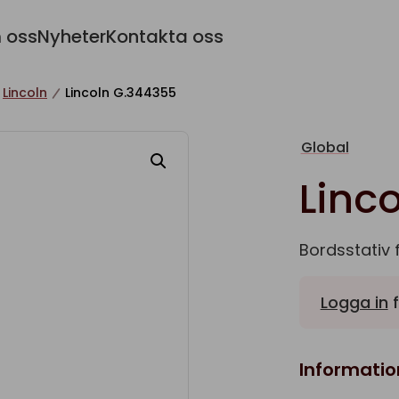
 oss
Nyheter
Kontakta oss
Lincoln
Lincoln G.344355
Global
Linc
Bordsstativ 
Logga in
f
Informatio