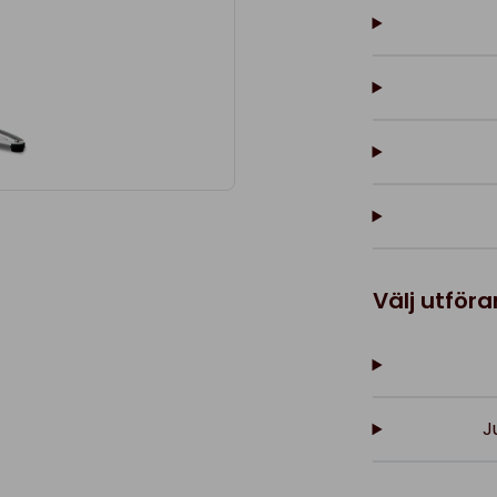
Välj utför
J