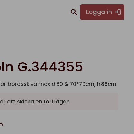
Logga in
oln G.344355
för bordsskiva max d.80 & 70*70cm, h.88cm.
ör att skicka en förfrågan
n