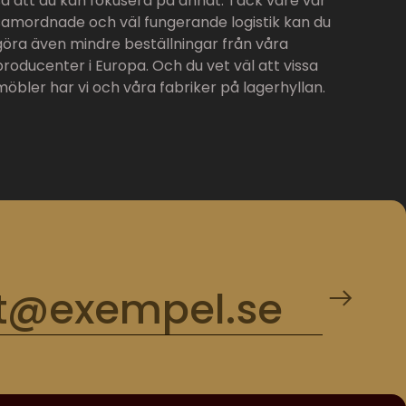
så att du kan fokusera på annat. Tack vare vår
samordnade och väl fungerande logistik kan du
göra även mindre beställningar från våra
producenter i Europa. Och du vet väl att vissa
möbler har vi och våra fabriker på lagerhyllan.