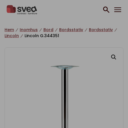
Hoppa till innehåll
Hem
Inomhus
Bord
Bordsstativ
Bordsstativ
Lincoln
Lincoln G.344351