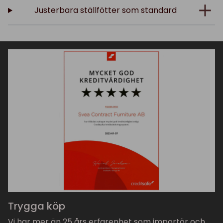
Justerbara ställfötter som standard
Trygga köp
Vi har mer än 25 års erfarenhet som importör och