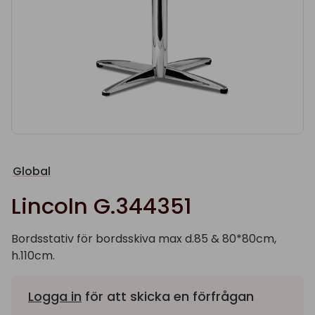
Global
Lincoln G.344351
Bordsstativ för bordsskiva max d.85 & 80*80cm,
h.110cm.
Logga in
för att skicka en förfrågan