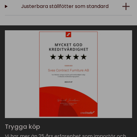
Justerbara ställfötter som standard
Trygga köp
Vi har mer än 25 års erfarenhet som importör och