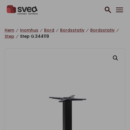
Hoppa till innehåll
Hem
Inomhus
Bord
Bordsstativ
Bordsstativ
Step
Step G.344119