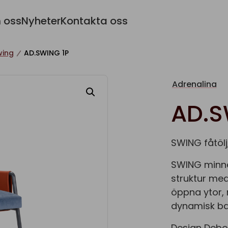
 oss
Nyheter
Kontakta oss
wing
AD.SWING 1P
Adrenalina
AD.S
SWING fåtölj,
SWING minner
struktur med
öppna ytor, 
dynamisk ba
Design Debo