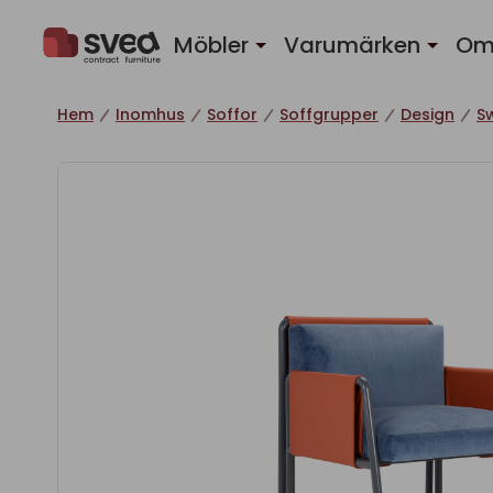
Hoppa till innehåll
Möbler
Varumärken
Om
Hem
Inomhus
Soffor
Soffgrupper
Design
S