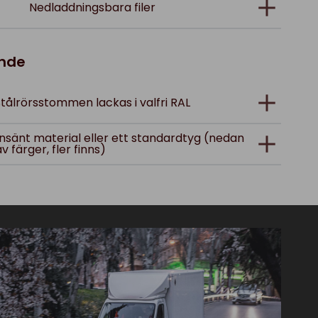
Nedladdningsbara filer
ande
Stålrörsstommen lackas i valfri RAL
; insänt material eller ett standardtyg (nedan
av färger, fler finns)