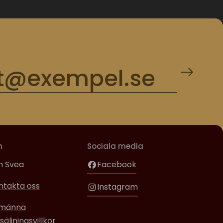
m
Sociala media
 Svea
Facebook
ntakta oss
Instagram
lmänna
säljningsvillkor