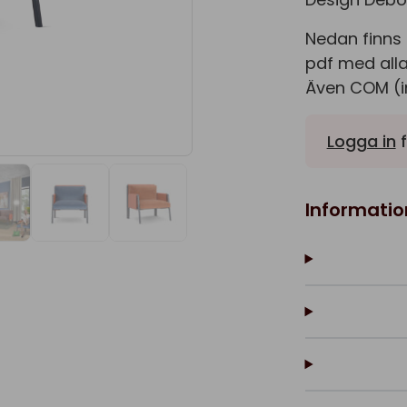
Nedan finns 
pdf med alla
Även COM (in
Logga in
f
Informatio