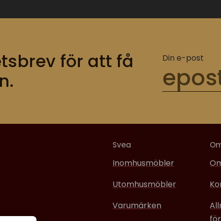
tsbrev för att få
Din e-post
n.
Svea
O
Inomhusmöbler
Om
Utomhusmöbler
Ko
Varumärken
Al
för