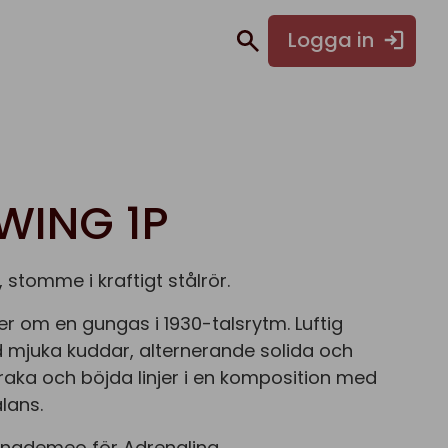
Logga in
WING 1P
 stomme i kraftigt stålrör.
 om en gungas i 1930-talsrytm. Luftig
 mjuka kuddar, alternerande solida och
raka och böjda linjer i en komposition med
lans.
nademeo för Adrenalina