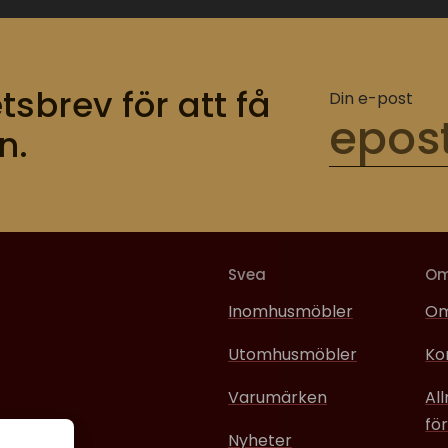
tsbrev för att få
Din e-post
n.
Svea
O
Inomhusmöbler
Om
Utomhusmöbler
Ko
Varumärken
Al
för
Nyheter