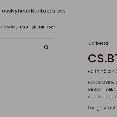
 oss
Nyheter
Kontakta oss
Floorfix
CS.BT128 Flat Floor
Corbetta
CS.BT
valfri höjd 
Bordsstativ
lackat i olika
specialhöjde
För golvfast