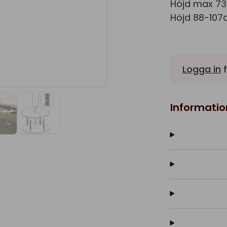
Höjd max 73
Höjd 88-107
Logga in
f
Informatio