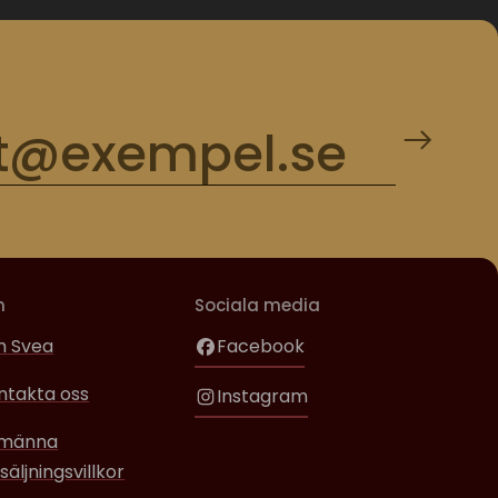
m
Sociala media
 Svea
Facebook
ntakta oss
Instagram
lmänna
säljningsvillkor