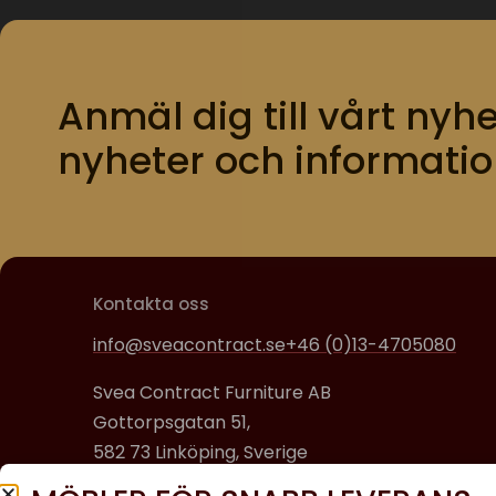
Anmäl dig till vårt nyhe
nyheter och informatio
Kontakta oss
info@sveacontract.se
+46 (0)13-4705080
Svea Contract Furniture AB
Gottorpsgatan 51,
582 73 Linköping, Sverige