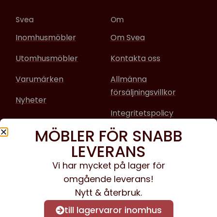
Svea
Om
Inomhusmöbler
Om Svea
Utomhusmöbler
Kontakta oss
Varumärken
Allmänna
försäljningsvillkor
Nyheter
Integritetspolicy
MÖBLER FÖR SNABB
Sociala media
LEVERANS
Facebook
Vi har mycket på lager för
omgående leverans!
Instagram
Nytt & återbruk.
till lagervaror inomhus