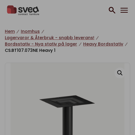
Hoppa till innehåll
Hem
Inomhus
Lagervaror & Återbruk - snabb leverans!
Bordsstativ - Nya stativ på lager
Heavy Bordsstativ
CS.BT107.073NE Heavy 1