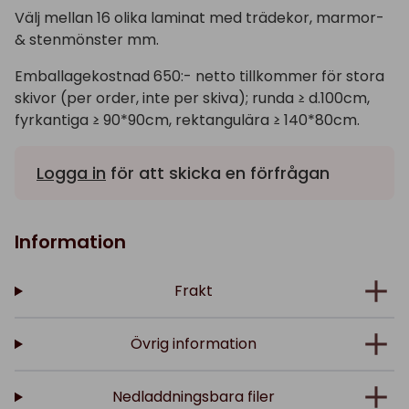
Välj mellan 16 olika laminat med trädekor, marmor-
& stenmönster mm.
Emballagekostnad 650:- netto tillkommer för stora
skivor (per order, inte per skiva); runda ≥ d.100cm,
fyrkantiga ≥ 90*90cm, rektangulära ≥ 140*80cm.
Logga in
för att skicka en förfrågan
Information
Frakt
Övrig information
Nedladdningsbara filer