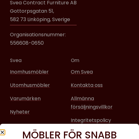
Svea Contract Furniture AB
Gottorpsgatan 51,
582 73 Linköping, Sverige
Organisationsnummer:
556608-0650
Svea
Om
Inomhusmöbler
Om Svea
Utomhusmöbler
Kontakta oss
Varumärken
Allmänna
försäljningsvillkor
Nyheter
Integritetspolicy
MÖBLER FÖR SNABB
Sociala media