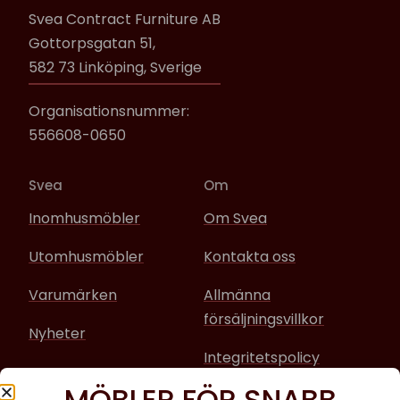
Svea Contract Furniture AB
Gottorpsgatan 51,
582 73 Linköping, Sverige
Organisationsnummer:
556608-0650
Svea
Om
Inomhusmöbler
Om Svea
Utomhusmöbler
Kontakta oss
Varumärken
Allmänna
försäljningsvillkor
Nyheter
Integritetspolicy
MÖBLER FÖR SNABB