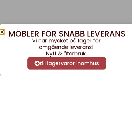
MÖBLER FÖR SNABB LEVERANS
Vi har mycket på lager för
omgående leverans!
Nytt & återbruk.
till lagervaror inomhus
Anmäl dig till vårt nyhe
nyheter och informatio