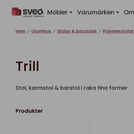
Hoppa till innehåll
Möbler
Varumärken
Om
Hem
Utomhus
Stolar & barstolar
Polymerstolar
Trill
Stol, karmstol & barstol i raka fina former
Produkter