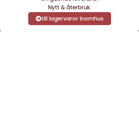
Nytt & återbruk.
till lagervaror inomhus
Anmäl dig till vårt nyhetsbrev
för att få nyheter och
information.
Kontakta oss
info@sveacontract.se
+46 (0)13-4705080