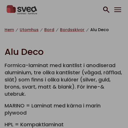
Hoppa till innehåll
Hem
Utomhus
Bord
Bordsskivor
Alu Deco
Alu Deco
Formica-laminat med kantlist i anodiserad
aluminium, tre olika kantlister (vågad, räfflad,
slät) som finns i olika kulörer (silver, guld,
brons, svart, matt & blank). För inne-&
utebruk.
MARINO = Laminat med kärna i marin
plywood
HPL = Kompaktlaminat