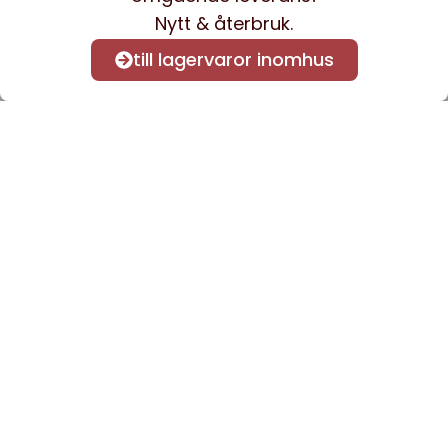
Nytt & återbruk.
till lagervaror inomhus
Anmäl dig till vårt nyhetsbrev
för att få nyheter och
information.
Kontakta oss
info@sveacontract.se
+46 (0)13-4705080