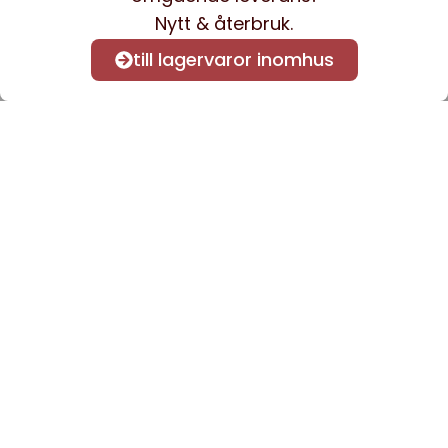
Nytt & återbruk.
till lagervaror inomhus
Anmäl dig till vårt nyhetsbrev
för att få nyheter och
information.
Kontakta oss
info@sveacontract.se
+46 (0)13-4705080