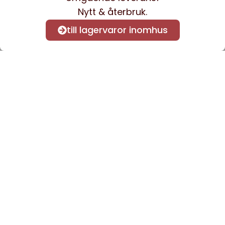
Nytt & återbruk.
till lagervaror inomhus
Anmäl dig till vårt nyhetsbrev
för att få nyheter och
information.
Kontakta oss
info@sveacontract.se
+46 (0)13-4705080