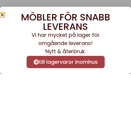
MÖBLER FÖR SNABB
LEVERANS
Vi har mycket på lager för
omgående leverans!
Nytt & återbruk.
till lagervaror inomhus
Anmäl dig till vårt nyhetsbrev
för att få nyheter och
information.